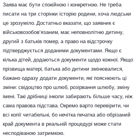
Заява має бути спокійною і конкретною. Не треба
писати на три сторінки історію родини, хоча людськи
це зрозуміло. Достатньо вказати, що заявник є
військовозобов’язаним, має неповнолітню дитину,
другий з батьків помер, а право на відстрочку
підтверджується доданими документами. Якщо є
кілька дітей, додаються документи щодо кожної. Якщо
прізвища матері, батька або дитини змінювалися,
бажано одразу додати документи, які пояснюють ці
зміни: свідоцтво про шлюб, розірвання шлюбу, зміну
імені. Такі дрібниці інколи забирають більше часу, ніж
сама правова підстава. Окремо варто перевірити, чи
всі копії читабельні, бо нечітка печатка або обрізаний
край документа в реальній процедурі може стати
несподіваною затримкою.