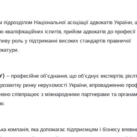
 підрозділом Національної асоціації адвокатів України, 
ію кваліфікаційних іспитів, прийом адвокатів до професії
иву роль у підтриманні високих стандартів правничої
окатури.
У)
– професійне об’єднання, що об’єднує експертів, рієлт
є розвитку ринку нерухомості України, впровадженню про
активно співпрацює з міжнародними партнерами та орган
ю.
а компанія, яка допомагає підприємцям і бізнесу впевн