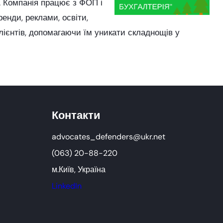
у. Компанія працює з ФОП і
енди, реклами, освіти,
лієнтів, допомагаючи їм уникати складнощів у
Контакти
advocates_defenders@ukr.net
(063) 20-88-220
м.Київ, Україна
LinkedIn