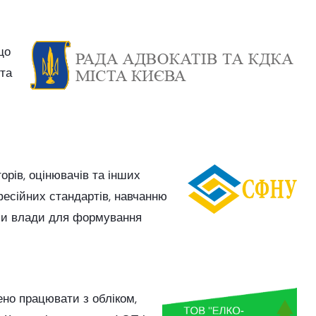
що
 та
орів, оцінювачів та інших
фесійних стандартів, навчанню
ами влади для формування
ено працювати з обліком,