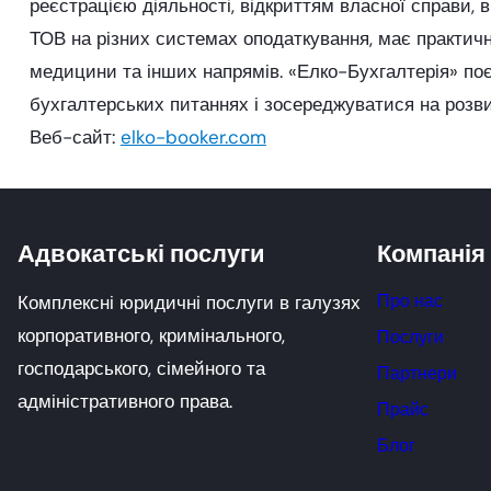
реєстрацією діяльності, відкриттям власної справи, 
ТОВ на різних системах оподаткування, має практични
медицини та інших напрямів. «Елко-Бухгалтерія» поє
бухгалтерських питаннях і зосереджуватися на розви
Веб-сайт:
elko-booker.com
Адвокатські послуги
Компанія
Про нас
Комплексні юридичні послуги в галузях
корпоративного, кримінального,
Послуги
господарського, сімейного та
Партнери
адміністративного права.
Прайс
Блог