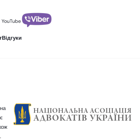
YouTube
г
Відгуки
ена
ює
кож
.