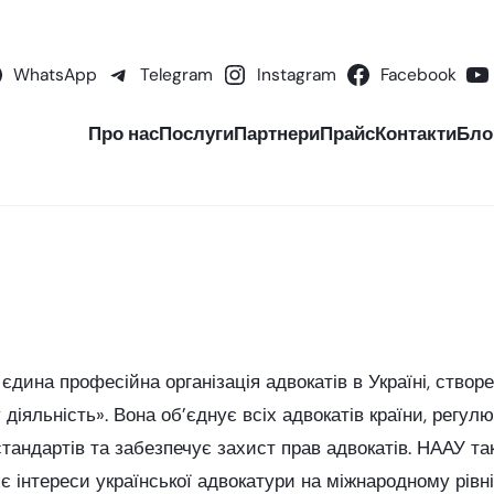
WhatsApp
Telegram
Instagram
Facebook
Про нас
Послуги
Партнери
Прайс
Контакти
Бло
єдина професійна організація адвокатів в Україні, створ
діяльність». Вона об’єднує всіх адвокатів країни, регул
тандартів та забезпечує захист прав адвокатів. НААУ та
 інтереси української адвокатури на міжнародному рівні