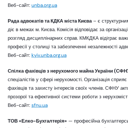
Веб-сайт:
unba.org.ua
Рада адвокатів та КДКА міста Києва
– є структурним
діє в межах м. Києва. Комісія відповідає за організац
розгляд дисциплінарних справ. КМКДКА відіграє важл
професії у столиці та забезпеченні незалежності адв
Веб-сайт:
kyiv.unba.org.ua
Спілка фахівців з нерухомого майна України (СФН
спеціалістів у сфері нерухомості. Організація сприя
фахівців та захисту інтересів своїх членів. СФНУ 
прозорої та ефективної системи роботи з нерухоміст
Веб-сайт:
sfnu.ua
ТОВ «Елко-Бухгалтерія»
— професійна бухгалтерськ