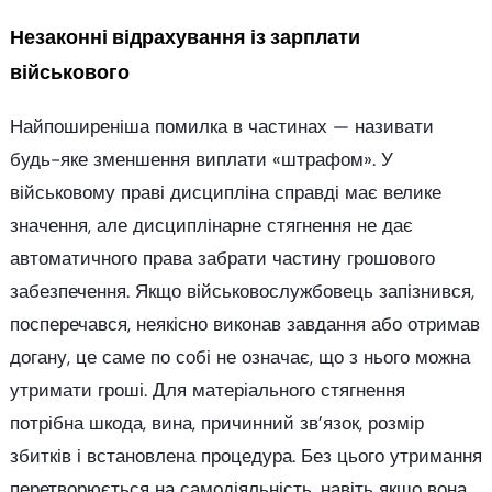
Незаконні відрахування із зарплати
військового
Найпоширеніша помилка в частинах — називати
будь-яке зменшення виплати «штрафом». У
військовому праві дисципліна справді має велике
значення, але дисциплінарне стягнення не дає
автоматичного права забрати частину грошового
забезпечення. Якщо військовослужбовець запізнився,
посперечався, неякісно виконав завдання або отримав
догану, це саме по собі не означає, що з нього можна
утримати гроші. Для матеріального стягнення
потрібна шкода, вина, причинний зв’язок, розмір
збитків і встановлена процедура. Без цього утримання
перетворюється на самодіяльність, навіть якщо вона