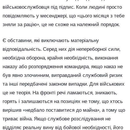
військовослужбовця під підпис. Коли людині просто
повідомляють у месенджері, що «цього місяця з тебе
зняли за рацію», це не схоже на належний порядок.
Є обставини, які виключають матеріальну
відповідальність. Серед них дія непереборної сили,
необхідна оборона, крайня необхідність, виконання
наказу або розпорядження командира, якщо наказ не
був явно злочинним, виправданий службовий ризик
та інші передбачені законом випадки. Для військових
це не теорія. На фронті речі ламаються, зникають,
горять і залишаються на позиціях не тому, що хтось
вирішив «недбало поставитися до майна», а тому що
триває війна. Якщо службове розслідування не
відділяє реальну вину від бойової необхідності, його