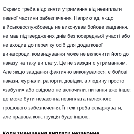
Окремо треба відрізняти утримання від невиплати
певної частини забезпечення. Наприклад, якщо
військовослужбовець не виконував бойове завдання,
не мав підтверджених днів безпосередньої участі або
не входив до переліку осіб для додаткової
винагороди, командування може не включити його до
наказу на таку виплату. Це не завжди є утриманням.
Але якщо завдання фактично виконувалося, є бойові
накази, журнали, рапорти, довідки, а людину просто
«забули» або свідомо не включили, питання вже інше:
це може бути незаконна невиплата належного
грошового забезпечення. Її теж треба оскаржувати,
але правова конструкція буде іншою.
Коли зменшення виплати незаконне