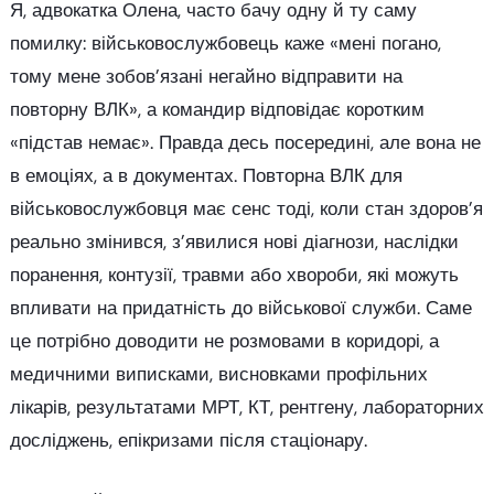
Я, адвокатка Олена, часто бачу одну й ту саму
помилку: військовослужбовець каже «мені погано,
тому мене зобов’язані негайно відправити на
повторну ВЛК», а командир відповідає коротким
«підстав немає». Правда десь посередині, але вона не
в емоціях, а в документах. Повторна ВЛК для
військовослужбовця має сенс тоді, коли стан здоров’я
реально змінився, з’явилися нові діагнози, наслідки
поранення, контузії, травми або хвороби, які можуть
впливати на придатність до військової служби. Саме
це потрібно доводити не розмовами в коридорі, а
медичними виписками, висновками профільних
лікарів, результатами МРТ, КТ, рентгену, лабораторних
досліджень, епікризами після стаціонару.