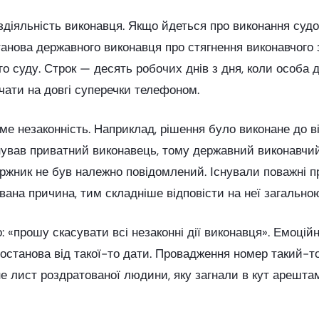
здіяльність виконавця. Якщо йдеться про виконання судо
анова державного виконавця про стягнення виконавчого 
го суду. Строк — десять робочих днів з дня, коли особа
ачати на довгі суперечки телефоном.
 саме незаконність. Наприклад, рішення було виконане до
нував приватний виконавець, тому державний виконавчи
ржник не був належно повідомлений. Існували поважні п
ана причина, тим складніше відповісти на неї загально
 «прошу скасувати всі незаконні дії виконавця». Емоцій
останова від такої-то дати. Провадження номер такий-то
е лист роздратованої людини, яку загнали в кут арешта