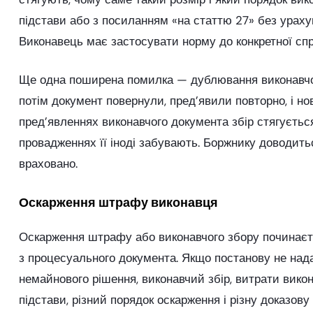
підстави або з посиланням «на статтю 27» без ураху
Виконавець має застосувати норму до конкретної спр
Ще одна поширена помилка — дублювання виконавчого
потім документ повернули, пред’явили повторно, і но
пред’явленнях виконавчого документа збір стягується
провадженнях її іноді забувають. Боржнику доводитьс
враховано.
Оскарження штрафу виконавця
Оскарження штрафу або виконавчого збору починаєтьс
з процесуального документа. Якщо постанову не нада
немайнового рішення, виконавчий збір, витрати вико
підстави, різний порядок оскарження і різну доказову 