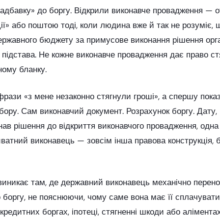
адбавку» до боргу. Відкрили виконавче провадження — о
Дії» або поштою тоді, коли людина вже й так не розуміє,
державного бюджету за примусове виконання рішення орга
а підстава. Не кожне виконавче провадження дає право ст
ному бланку.
фрази «з мене незаконно стягнули гроші», а спершу пока
бору. Сам виконавчий документ. Розрахунок боргу. Дату,
нав рішення до відкриття виконавчого провадження, одна 
ватний виконавець — зовсім інша правова конструкція, б
иникає там, де державний виконавець механічно перенос
боргу, не пояснюючи, чому саме вона має її сплачувати.
редитних боргах, іпотеці, стягненні шкоди або аліментах