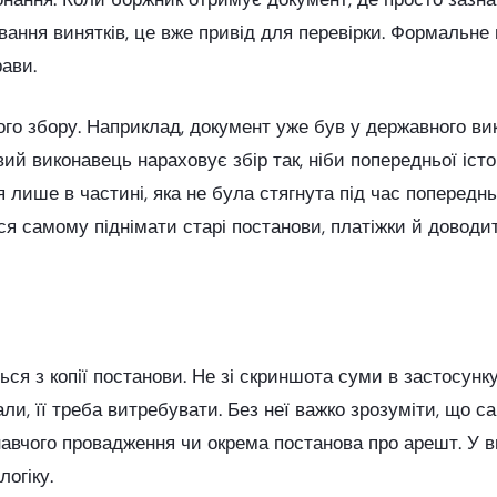
вання винятків, це вже привід для перевірки. Формальне
ави.
 збору. Наприклад, документ уже був у державного вико
вий виконавець нараховує збір так, ніби попередньої іст
 лише в частині, яка не була стягнута під час попередн
я самому піднімати старі постанови, платіжки й доводит
я з копії постанови. Не зі скриншота суми в застосунку
ли, її треба витребувати. Без неї важко зрозуміти, що 
навчого провадження чи окрема постанова про арешт. У в
логіку.