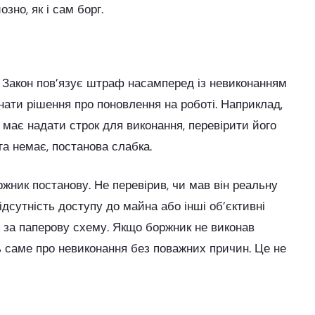
зно, як і сам борг.
. Закон пов’язує штраф насамперед із невиконанням
онати рішення про поновлення на роботі. Наприклад,
 має надати строк для виконання, перевірити його
га немає, постанова слабка.
жник постанову. Не перевірив, чи мав він реальну
дсутність доступу до майна або інші об’єктивні
 за паперову схему. Якщо боржник не виконав
ь саме про невиконання без поважних причин. Це не