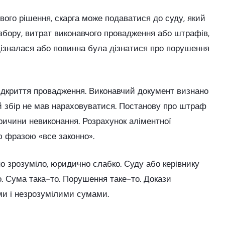
вого рішення, скарга може подаватися до суду, який
збору, витрат виконавчого провадження або штрафів,
 дізналася або повинна була дізнатися про порушення
 відкриття провадження. Виконавчий документ визнано
й збір не мав нараховуватися. Постанову про штраф
ричини невиконання. Розрахунок аліментної
ю фразою «все законно».
но зрозуміло, юридично слабко. Суду або керівнику
. Сума така-то. Порушення таке-то. Докази
ми і незрозумілими сумами.