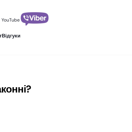
YouTube
г
Відгуки
аконні?