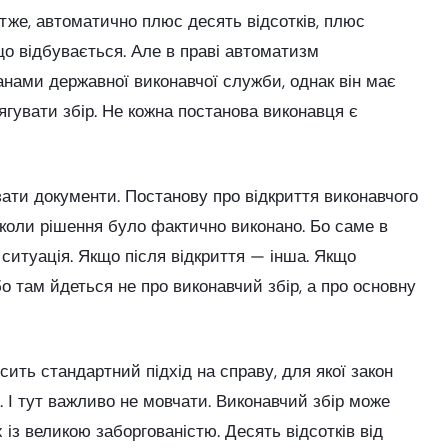
тже, автоматично плюс десять відсотків, плюс
 що відбувається. Але в праві автоматизм
нами державної виконавчої служби, однак він має
ягувати збір. Не кожна постанова виконавця є
зати документи. Постанову про відкриття виконавчого
 коли рішення було фактично виконано. Бо саме в
ситуація. Якщо після відкриття — інша. Якщо
о там йдеться не про виконавчий збір, а про основну
ить стандартний підхід на справу, для якої закон
 І тут важливо не мовчати. Виконавчий збір може
 із великою заборгованістю. Десять відсотків від