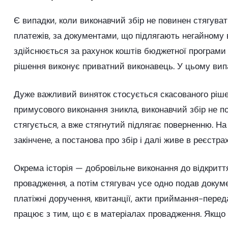
Є випадки, коли виконавчий збір не повинен стягува
платежів, за документами, що підлягають негайному 
здійснюється за рахунок коштів бюджетної програми 
рішення виконує приватний виконавець. У цьому вип
Дуже важливий виняток стосується скасованого рішен
примусового виконання зникла, виконавчий збір не по
стягується, а вже стягнутий підлягає поверненню. Н
закінчене, а постанова про збір і далі живе в реєстр
Окрема історія — добровільне виконання до відкрит
провадження, а потім стягувач усе одно подав докум
платіжні доручення, квитанції, акти приймання-перед
працює з тим, що є в матеріалах провадження. Якщо д