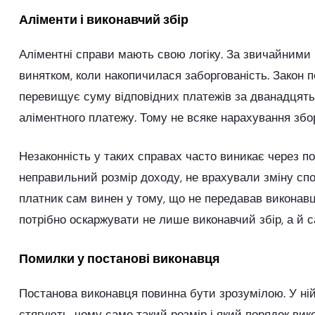
Аліменти і виконавчий збір
Аліментні справи мають свою логіку. За звичайними 
винятком, коли накопичилася заборгованість. Закон п
перевищує суму відповідних платежів за дванадцять
аліментного платежу. Тому не всяке нарахування збо
Незаконність у таких справах часто виникає через п
неправильний розмір доходу, не врахували зміну спос
платник сам винен у тому, що не передавав виконавцю
потрібно оскаржувати не лише виконавчий збір, а й с
Помилки у постанові виконавця
Постанова виконавця повинна бути зрозумілою. У ній м
стягують, чому саме такий розмір і який порядок ви