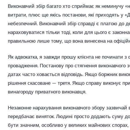
Виконавчий збір багато хто сприймає як неминучу «н
витрати, плюс ще якісь постанови, які приходять у «
небезпечний. Виконавчий збір справді є платою до 
нараховуватися тільки тоді, коли для цього є законн
правильною лише тому, що вона винесена на офіцій
Як адвокатка, я завжди прошу клієнта не починати з 
провадження. Постанову про стягнення виконавчого з
датах часто ховається відповідь. Якщо боржник вико
рішення скасоване — третя. Якщо справу виконує при
винагороду приватного виконавця.
Незаконне нарахування виконавчого збору зазвичай в
передбачає виняток. Людині просто додають суму до 
бути значним, особливо у великих майнових спорах, к