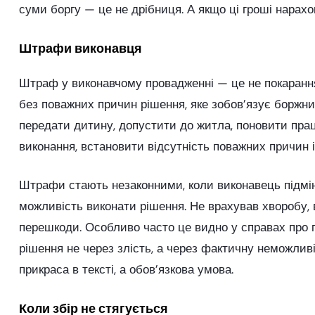
суми боргу — це не дрібниця. А якщо ці гроші нарахов
Штрафи виконавця
Штраф у виконавчому провадженні — це не покарання
без поважних причин рішення, яке зобов’язує боржник
передати дитину, допустити до житла, поновити прац
виконання, встановити відсутність поважних причин 
Штрафи стають незаконними, коли виконавець підміня
можливість виконати рішення. Не врахував хворобу, в
перешкоди. Особливо часто це видно у справах про 
рішення не через злість, а через фактичну неможлив
прикраса в тексті, а обов’язкова умова.
Коли збір не стягується