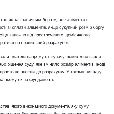
ак, як за класичним боргом, але аліменти є
ті зі сплати аліментів, якщо сукупний розмір боргу
сяця залежно від простроченого щомісячного
иратися на правильний розрахунок.
ували платежі напряму стягувачу, помилково взяли
о рішення суду, яке змінило розмір аліментів. Іноді
 просто не внесли до розрахунку. У такому випадку
на ньому як на фундаменті.
дставі якого виконавчого документа, яку суму
чено суму без розрахунку, без пояснення правової