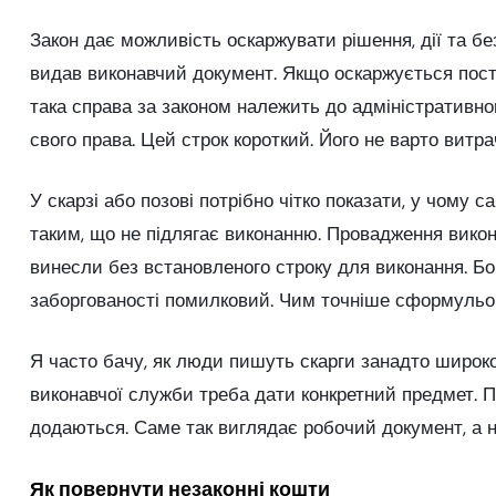
Закон дає можливість оскаржувати рішення, дії та бе
видав виконавчий документ. Якщо оскаржується пост
така справа за законом належить до адміністративно
свого права. Цей строк короткий. Його не варто витр
У скарзі або позові потрібно чітко показати, у чому
таким, що не підлягає виконанню. Провадження вико
винесли без встановленого строку для виконання. Бо
заборгованості помилковий. Чим точніше сформульов
Я часто бачу, як люди пишуть скарги занадто широко:
виконавчої служби треба дати конкретний предмет. П
додаються. Саме так виглядає робочий документ, а н
Як повернути незаконні кошти