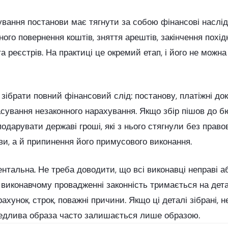
вання постанови має тягнути за собою фінансові наслід
ного повернення коштів, зняття арештів, закінчення похі
 реєстрів. На практиці це окремий етап, і його не можн
ібрати повний фінансовий слід: постанову, платіжні доку
асування незаконного нарахування. Якщо збір пішов до 
дарувати державі гроші, які з нього стягнули без право
ви, а й припинення його примусового виконання.
ентальна. Не треба доводити, що всі виконавці неправі 
У виконавчому провадженні законність тримається на дета
рахунок, строк, поважні причини. Якщо ці деталі зібрані,
аведлива образа часто залишається лише образою.