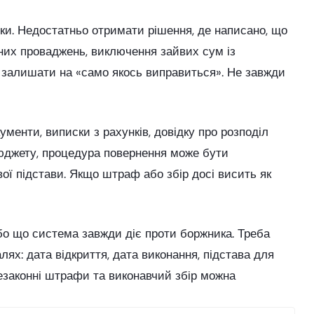
ки. Недостатньо отримати рішення, де написано, що
дних проваджень, виключення зайвих сум із
а залишати на «само якось виправиться». Не завжди
менти, виписки з рахунків, довідку про розподіл
бюджету, процедура повернення може бути
вої підстави. Якщо штраф або збір досі висить як
або що система завжди діє проти боржника. Треба
лях: дата відкриття, дата виконання, підстава для
 незаконні штрафи та виконавчий збір можна