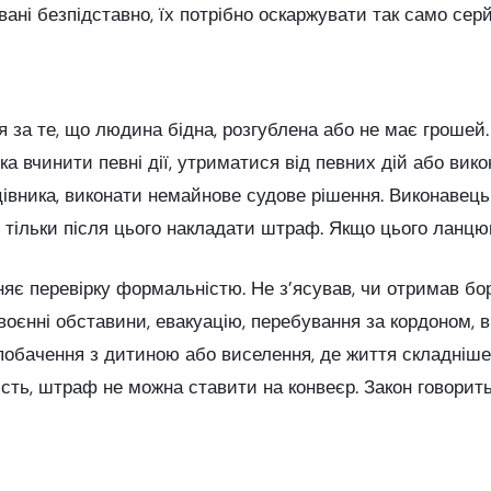
ані безпідставно, їх потрібно оскаржувати так само серйо
 за те, що людина бідна, розгублена або не має грошей
а вчинити певні дії, утриматися від певних дій або вик
івника, виконати немайнове судове рішення. Виконавець
і тільки після цього накладати штраф. Якщо цього ланцю
є перевірку формальністю. Не з’ясував, чи отримав бор
оєнні обставини, евакуацію, перебування за кордоном, ві
побачення з дитиною або виселення, де життя складніше
ість, штраф не можна ставити на конвеєр. Закон говорит