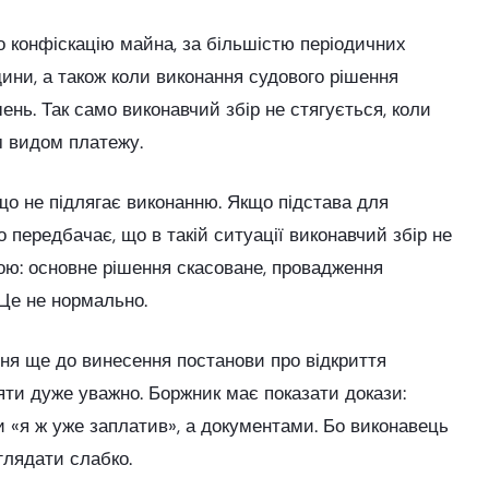
о конфіскацію майна, за більшістю періодичних
ини, а також коли виконання судового рішення
нь. Так само виконавчий збір не стягується, коли
м видом платежу.
що не підлягає виконанню. Якщо підстава для
 передбачає, що в такій ситуації виконавчий збір не
ою: основне рішення скасоване, провадження
 Це не нормально.
ня ще до винесення постанови про відкриття
яти дуже уважно. Боржник має показати докази:
ми «я ж уже заплатив», а документами. Бо виконавець
глядати слабко.