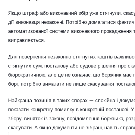
Якщо штраф або виконавчий збір уже стягнули, скасу
дії виконавця незаконні. Потрібно домагатися фактич
автоматизованої системи виконавчого провадження та
виправляється.
Для повернення незаконно стягнутих коштів важливо з
стягнутих сум, постанову або судове рішення про ск
бюрократичною, але це не означає, що боржник має по
борг, потрібно вимагати не лише скасування постано
Найкраща позиція в таких спорах — спокійна і докум
показати конкретну помилку в конкретній постанові. 
збору, виняток із закону, повідомлення боржника, роз
скасувати. А якщо документи не зібрані, навіть спр