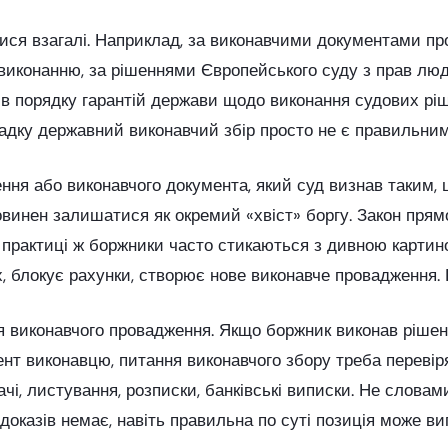
тися взагалі. Наприклад, за виконавчими документами пр
виконанню, за рішеннями Європейського суду з прав люд
в порядку гарантій держави щодо виконання судових ріше
адку державний виконавчий збір просто не є правильни
ня або виконавчого документа, який суд визнав таким, 
винен залишатися як окремий «хвіст» боргу. Закон прямо
а практиці ж боржники часто стикаються з дивною картин
ах, блокує рахунки, створює нове виконавче провадження.
тя виконавчого провадження. Якщо боржник виконав рішен
ент виконавцю, питання виконавчого збору треба перевір
ачі, листування, розписки, банківські виписки. Не слова
оказів немає, навіть правильна по суті позиція може ви