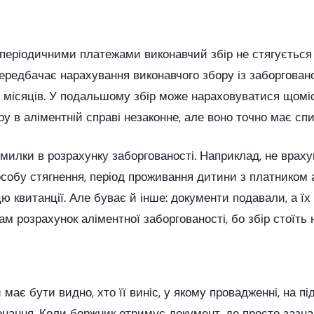
періодичними платежами виконавчий збір не стягується т
ередбачає нарахування виконавчого збору із заборгованос
 місяців. У подальшому збір може нараховуватися щомі
ру в аліментній справі незаконне, але воно точно має сп
омилки в розрахунку заборгованості. Наприклад, не врах
обу стягнення, період проживання дитини з платником аб
 квитанції. Але буває й інше: документи подавали, а їх
ам розрахунок аліментної заборгованості, бо збір стоїть 
ає бути видно, хто її виніс, у якому провадженні, на пі
конання. Коли боржник отримує документ, де просто зазна