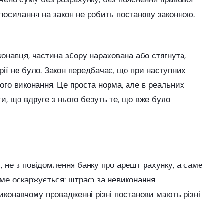
 посилання на закон не робить постанову законною.
навця, частина збору нарахована або стягнута,
орії не було. Закон передбачає, що при наступних
ього виконання. Це проста норма, але в реальних
и, що вдруге з нього беруть те, що вже було
, не з повідомлення банку про арешт рахунку, а саме
саме оскаржується: штраф за невиконання
иконавчому провадженні різні постанови мають різні