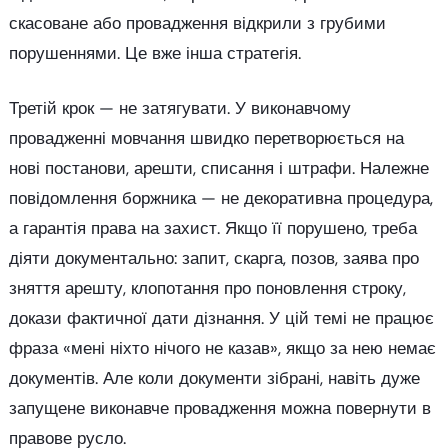
скасоване або провадження відкрили з грубими
порушеннями. Це вже інша стратегія.
Третій крок — не затягувати. У виконавчому
провадженні мовчання швидко перетворюється на
нові постанови, арешти, списання і штрафи. Належне
повідомлення боржника — не декоративна процедура,
а гарантія права на захист. Якщо її порушено, треба
діяти документально: запит, скарга, позов, заява про
зняття арешту, клопотання про поновлення строку,
докази фактичної дати дізнання. У цій темі не працює
фраза «мені ніхто нічого не казав», якщо за нею немає
документів. Але коли документи зібрані, навіть дуже
запущене виконавче провадження можна повернути в
правове русло.