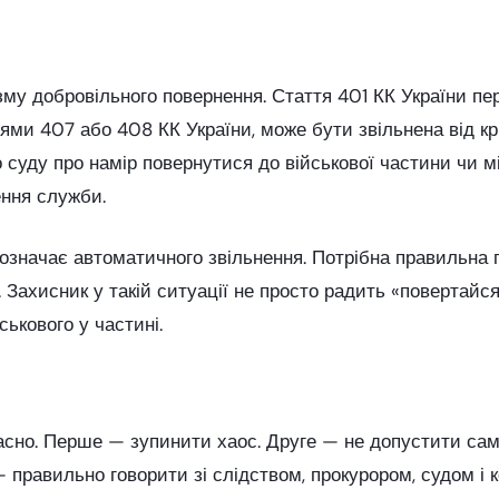
му добровільного повернення. Стаття 401 КК України пер
ми 407 або 408 КК України, може бути звільнена від кри
о суду про намір повернутися до військової частини чи 
ння служби.
означає автоматичного звільнення. Потрібна правильна 
 Захисник у такій ситуації не просто радить «повертайся
ькового у частині.
часно. Перше — зупинити хаос. Друге — не допустити са
 правильно говорити зі слідством, прокурором, судом і 