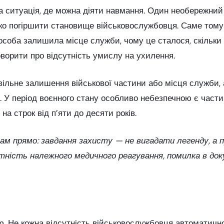
 ситуація, де можна діяти навмання. Один необережний 
зко погіршити становище військовослужбовця. Саме тому
 особа залишила місце служби, чому це сталося, скільки 
оворити про відсутність умислу на ухилення.
ільне залишення військової частини або місця служби, 
 У період воєнного стану особливо небезпечною є частина
а строк від п’яти до десяти років.
ам прямо: завдання захисту — не вигадати легенду, а 
сутність належного медичного реагування, помилка в доку
ю. Не кожна відсутність військовослужбовця автоматичн