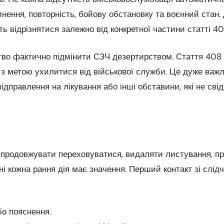
чинення, повторність, бойову обстановку та воєнний стан
ь відрізнятися залежно від конкретної частини статті 40
ство фактично підмінити СЗЧ дезертирством. Стаття 408 
 з метою ухилитися від військової служби. Це дуже ва
ідправлення на лікування або інші обставини, які не сві
— продовжувати переховуватися, видаляти листування, 
і кожна рання дія має значення. Перший контакт зі слі
о пояснення.