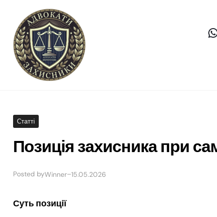
Статті
Позиція захисника при с
Posted by
–
Winner
15.05.2026
Суть позиції