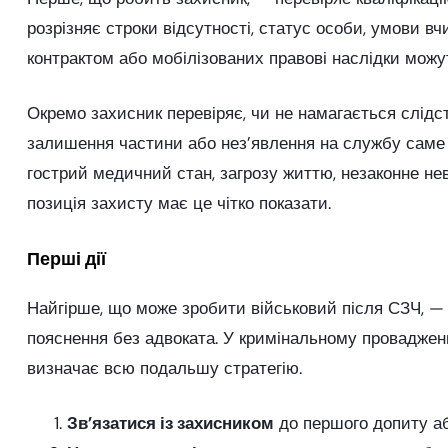
розрізняє строки відсутності, статус особи, умови в
контрактом або мобілізованих правові наслідки можут
Окремо захисник перевіряє, чи не намагається слід
залишення частини або нез’явлення на службу саме
гострий медичний стан, загрозу життю, незаконне нев
позиція захисту має це чітко показати.
Перші дії
Найгірше, що може зробити військовий після СЗЧ, 
пояснення без адвоката. У кримінальному провадженн
визначає всю подальшу стратегію.
Зв’язатися із захисником
до першого допиту аб