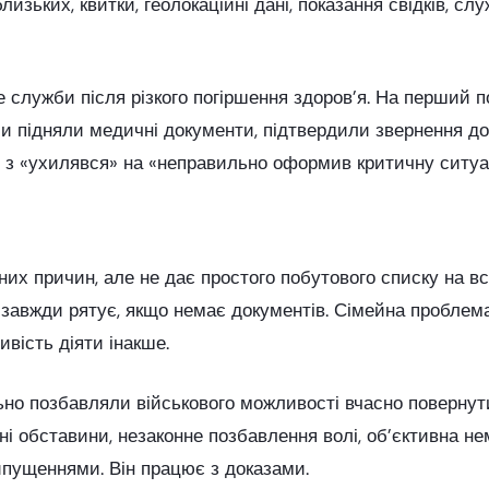
зьких, квитки, геолокаційні дані, показання свідків, сл
 служби після різкого погіршення здоров’я. На перший п
ми підняли медичні документи, підтвердили звернення до
 з «ухилявся» на «неправильно оформив критичну ситуац
них причин, але не дає простого побутового списку на в
 завжди рятує, якщо немає документів. Сімейна проблем
ивість діяти інакше.
но позбавляли військового можливості вчасно повернути
ні обставини, незаконне позбавлення волі, об’єктивна не
ипущеннями. Він працює з доказами.