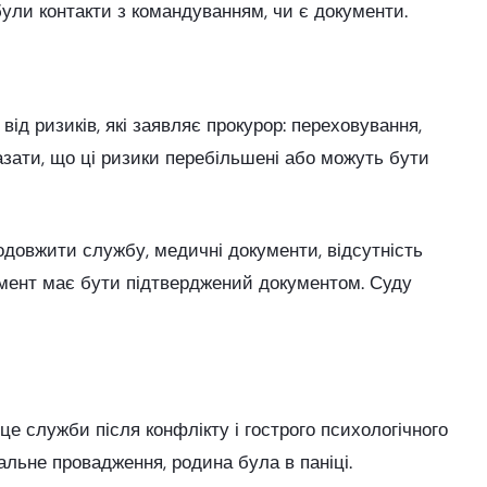
були контакти з командуванням, чи є документи.
ід ризиків, які заявляє прокурор: переховування,
зати, що ці ризики перебільшені або можуть бути
продовжити службу, медичні документи, відсутність
умент має бути підтверджений документом. Суду
е служби після конфлікту і гострого психологічного
льне провадження, родина була в паніці.