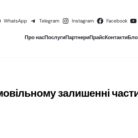
WhatsApp
Telegram
Instagram
Facebook
Про нас
Послуги
Партнери
Прайс
Контакти
Бло
амовільному залишенні част