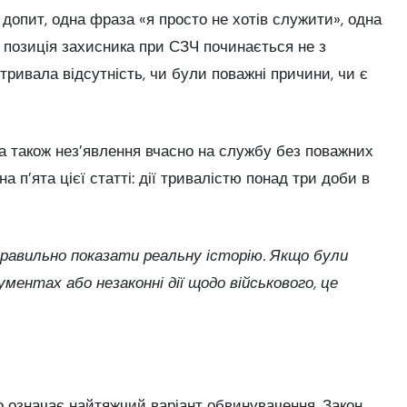
допит, одна фраза «я просто не хотів служити», одна
 позиція захисника при СЗЧ починається не з
тривала відсутність, чи були поважні причини, чи є
а також нез’явлення вчасно на службу без поважних
 п’ята цієї статті: дії тривалістю понад три доби в
правильно показати реальну історію. Якщо були
ментах або незаконні дії щодо військового, це
о означає найтяжчий варіант обвинувачення. Закон