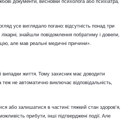
ужбові документи, висновки психолога або психіатра,
огляд усе виглядало погано: відсутність понад три
 лікарні, знайшли повідомлення побратиму і довели,
ію, але мав реальні медичні причини».
сі випадки життя. Тому захисник має доводити
а теж не автоматично виключає відповідальність,
ся або залишатися в частині: тяжкий стан здоров’я,
можливість прибути, інші підтверджені події. Але