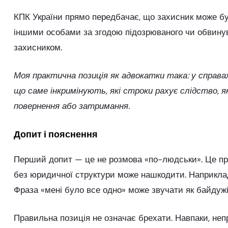
КПК України прямо передбачає, що захисник може б
іншими особами за згодою підозрюваного чи обвинува
захисником.
Моя практична позиція як адвокатки така: у справ
що саме інкримінують, які строки рахує слідство, 
повернення або затримання.
Допит і пояснення
Перший допит — це не розмова «по-людськи». Це проц
без юридичної структури може нашкодити. Наприклад
Фраза «мені було все одно» може звучати як байдужі
Правильна позиція не означає брехати. Навпаки, неп