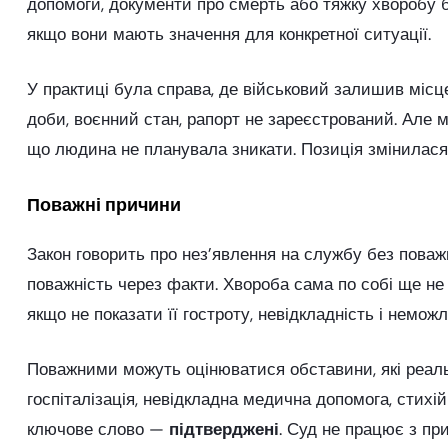
допомоги, документи про смерть або тяжку хворобу бли
якщо вони мають значення для конкретної ситуації.
У практиці була справа, де військовий залишив місце
доби, воєнний стан, рапорт не зареєстрований. Але 
що людина не планувала зникати. Позиція змінилася
Поважні причини
Закон говорить про нез’явлення на службу без поваж
поважність через факти. Хвороба сама по собі ще не
якщо не показати її гостроту, невідкладність і неможл
Поважними можуть оцінюватися обставини, які реаль
госпіталізація, невідкладна медична допомога, стихій
ключове слово —
підтверджені
. Суд не працює з пр