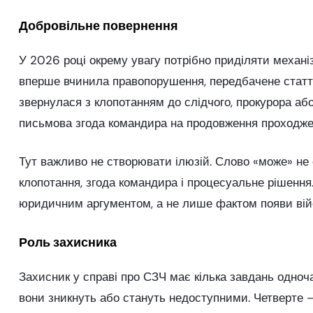
Добровільне повернення
У 2026 році окрему увагу потрібно приділяти механіз
вперше вчинила правопорушення, передбачене стаття
звернулася з клопотанням до слідчого, прокурора аб
письмова згода командира на продовження проходже
Тут важливо не створювати ілюзій. Слово «може» не 
клопотання, згода командира і процесуальне рішення.
юридичним аргументом, а не лише фактом появи війс
Роль захисника
Захисник у справі про СЗЧ має кілька завдань одно
вони зникнуть або стануть недоступними. Четверте —