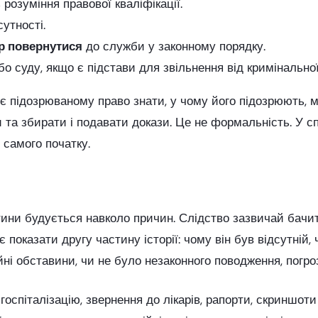
 розуміння правової кваліфікації.
утності.
р повернутися
до служби у законному порядку.
о суду, якщо є підстави для звільнення від кримінальної
 підозрюваному право знати, у чому його підозрюють, м
ри та збирати і подавати докази. Це не формальність. У 
 самого початку.
ини будується навколо причин. Слідство зазвичай бачит
 показати другу частину історії: чому він був відсутній
і обставини, чи не було незаконного поводження, погроз,
оспіталізацію, звернення до лікарів, рапорти, скриншот