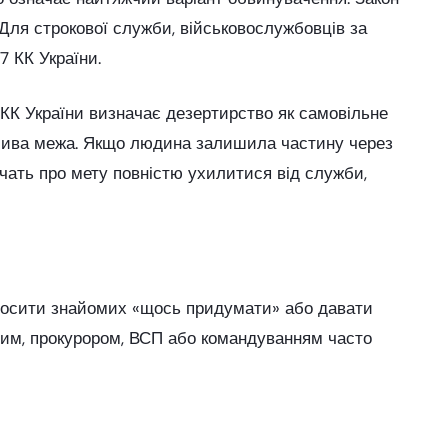
. Для строкової служби, військовослужбовців за
7 КК України.
КК України визначає дезертирство як самовільне
жлива межа. Якщо людина залишила частину через
дчать про мету повністю ухилитися від служби,
просити знайомих «щось придумати» або давати
дчим, прокурором, ВСП або командуванням часто