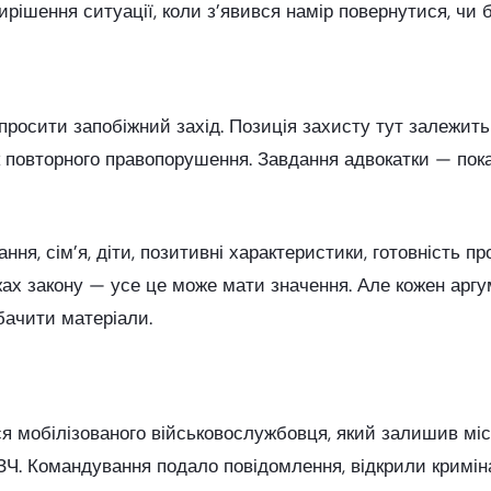
рішення ситуації, коли з’явився намір повернутися, чи 
росити запобіжний захід. Позиція захисту тут залежить в
к повторного правопорушення. Завдання адвокатки — пока
ння, сім’я, діти, позитивні характеристики, готовність 
ежах закону — усе це може мати значення. Але кожен арг
бачити матеріали.
ся мобілізованого військовослужбовця, який залишив місц
Ч. Командування подало повідомлення, відкрили криміна