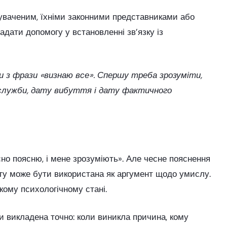
уваченим, їхніми законними представниками або
дати допомогу у встановленні зв’язку із
и з фрази «визнаю все». Спершу треба зрозуміти,
це служби, дату вибуття і дату фактичного
но поясню, і мене зрозуміють». Але чесне пояснення
сту може бути використана як аргумент щодо умислу.
кому психологічному стані.
и викладена точно: коли виникла причина, кому