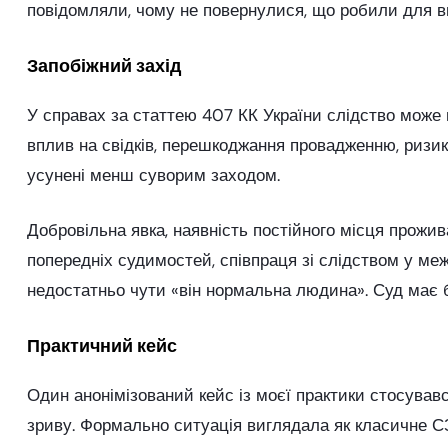
повідомляли, чому не повернулися, що робили для ви
Запобіжний захід
У справах за статтею 407 КК України слідство може п
вплив на свідків, перешкоджання провадженню, ризи
усунені менш суворим заходом.
Добровільна явка, наявність постійного місця прожива
попередніх судимостей, співпраця зі слідством у м
недостатньо чути «він нормальна людина». Суд має 
Практичний кейс
Один анонімізований кейс із моєї практики стосував
зриву. Формально ситуація виглядала як класичне СЗ