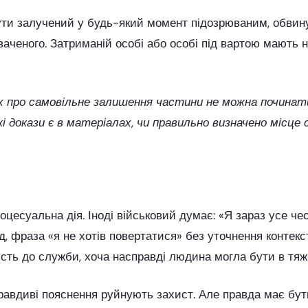
ути залучений у будь-який момент підозрюваним, обвин
ченого. Затриманій особі або особі під вартою мають на
ах про самовільне залишення частини не можна починат
які докази є в матеріалах, чи правильно визначено міс
есуальна дія. Іноді військовий думає: «Я зараз усе чес
, фраза «я не хотів повертатися» без уточнення контек
сть до служби, хоча насправді людина могла бути в тяж
равдиві пояснення руйнують захист. Але правда має бут