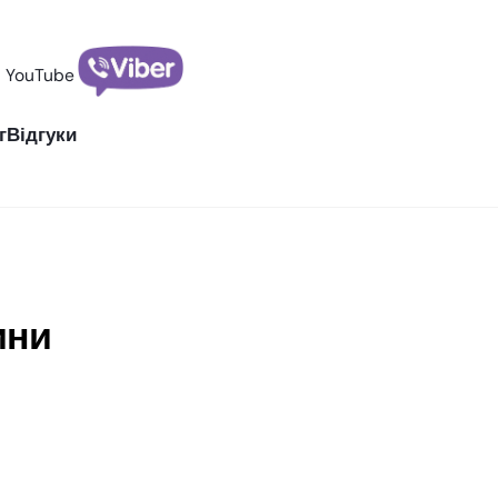
YouTube
г
Відгуки
ини