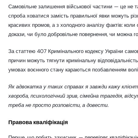
Самовільне залишення військової частини — це не та
спроба ховатися замість правильної явки можуть рі
красивих промов, а з холодного аналізу фактів: коли
докази, чи було добровільне повернення, чи можна г
За статтею 407 Кримінального кодексу України самов
причин можуть тягнути кримінальну відповідальність.
умовах воєнного стану караються позбавленням волі н
Як адвокатка у таких справах я завжди кажу клієнт
хвороба, психологічний зрив, сімейна трагедія, від
треба не просто розповісти, а довести.
Правова кваліфікація
Перше, що робить захисник, — перевіряє кваліфікаці