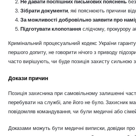
Не давати поспішних письмових пояснень
без
Зібрати документи
, які пояснюють причини відс
За можливості добровільно заявити про намі
Підготувати клопотання
слідчому, прокурору аб
Кримінальний процесуальний кодекс України гарантує
першого допиту, не говорити нічого з приводу підоз
часто вирішують, чи буде позиція захисту сильною з
Докази причин
Позиція захисника при самовільному залишенні част
перебувати на службі, але його не було. Захисник має
повідомляв командування, чи були медичні або сімейн
Доказами можуть бути медичні виписки, довідки про г